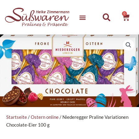
Zum
Inhalt
0
Ware
springen
Startseite
/
Ostern online
/ Niederegger Praline Variationen
Chocolate-Eier 100 g