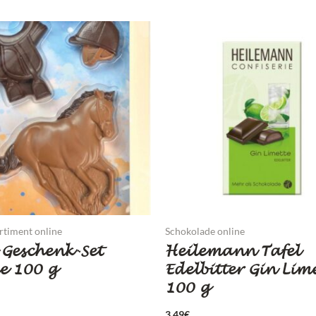
rtiment online
Schokolade online
Geschenk-Set
Heilemann Tafel
e 100 g
Edelbitter Gin Lim
100 g
3,49
€