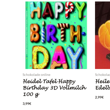
Schokolade online
Schokolad
Heidel Tafel Happy
Heil
Birthday 3D Vollmilch
Edelb
100 g
2,99
€
3,99
€