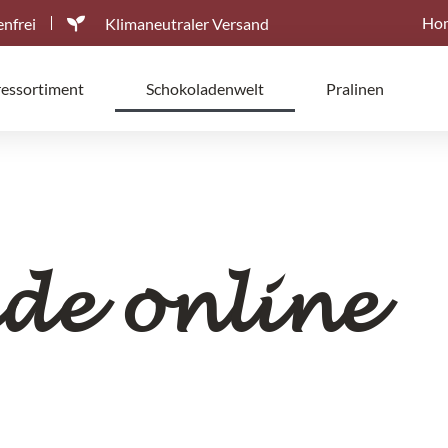
Ho
nfrei
Klimaneutraler Versand
ressortiment
Schokoladenwelt
Pralinen
de online
en