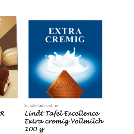
Schokolade online
OR
Lindt Tafel Excellence
Extra cremig Vollmilch
100 g