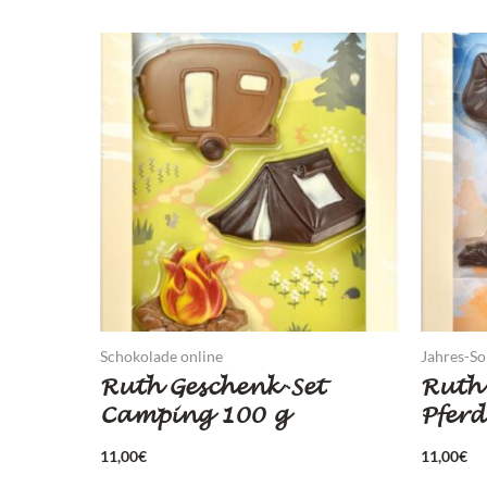
Schokolade online
Jahres-So
Ruth Geschenk-Set
Ruth 
Camping 100 g
Pferd
11,00
€
11,00
€