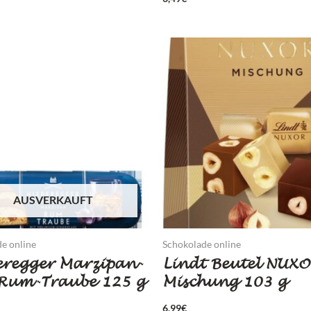
AUSVERKAUFT
e online
Schokolade online
eregger Marzipan-
Lindt Beutel NUX
 Rum-Traube 125 g
Mischung 103 g
6,99
€