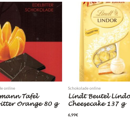
e online
Schokolade online
emann Tafel
Lindt Beutel Lindo
itter Orange 80 g
Cheesecake 137 g
6,99
€