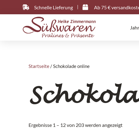
Zum
Schnelle Lieferung
Ab 75 € versandkoste
Inhalt
springen
Jah
Startseite
/ Schokolade online
Schokola
Nach
neuest
Ergebnisse 1 – 12 von 203 werden angezeigt
sortiert