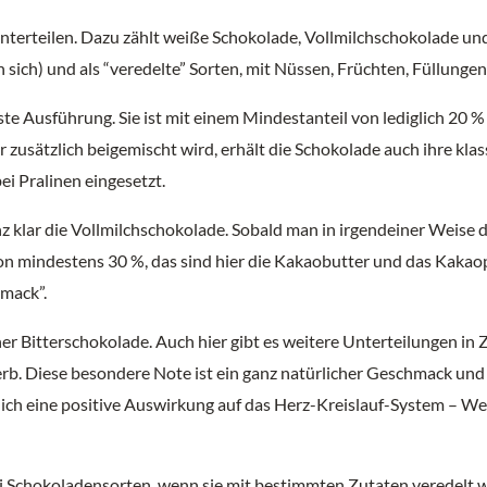
unterteilen. Dazu zählt weiße Schokolade, Vollmilchschokolade un
an sich) und als “veredelte” Sorten, mit Nüssen, Früchten, Füllung
ste Ausführung. Sie ist mit einem Mindestanteil von lediglich 20 
usätzlich beigemischt wird, erhält die Schokolade auch ihre klas
ei Pralinen eingesetzt.
z klar die Vollmilchschokolade. Sobald man in irgendeiner Weise d
on mindestens 30 %, das sind hier die Kakaobutter und das Kakaop
mack”.
 Bitterschokolade. Auch hier gibt es weitere Unterteilungen in Z
. herb. Diese besondere Note ist ein ganz natürlicher Geschmack u
ich eine positive Auswirkung auf das Herz-Kreislauf-System – We
i Schokoladensorten, wenn sie mit bestimmten Zutaten veredelt 