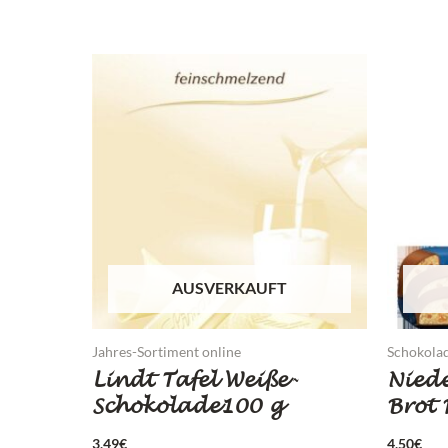
AUSVERKAUFT
Jahres-Sortiment online
Schokolad
Lindt Tafel Weiße-
Nied
Schokolade100 g
Brot
3,49
€
4,50
€