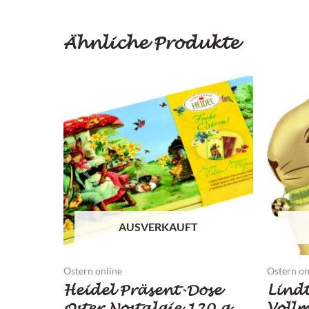
Ähnliche Produkte
AUSVERKAUFT
Ostern online
Ostern on
Heidel Präsent-Dose
Lind
Oster Nostalgie 120 g
Vollm