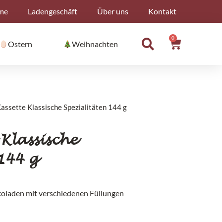
me
Ladengeschäft
Über uns
Kontakt
0
Warenko
Ostern
Weihnachten
Kassette Klassische Spezialitäten 144 g
 Klassische
144 g
koladen mit verschiedenen Füllungen