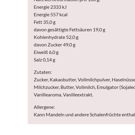
Energie 2333 kJ
Energie 557 kcal
Fett 35,0 g
davon gesättigte Fettsäuren 19,0 g
Kohlenhydrate 52,0 g
davon Zucker 49,0 g
Eiweiß 6,0 g
Salz 0,14 g
Zutaten:
Zucker, Kakaobutter, Vollmilchpulver, Haselnüss
Milchzucker, Butter, Vollmilch, Emulgator (Sojale
Vanillearoma, Vanilleextrakt.
Allergene:
Kann Mandeln und andere Schalenfrüchte enthal