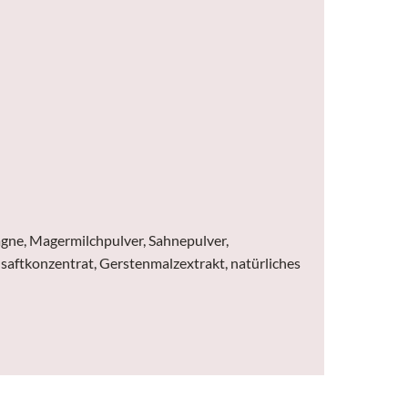
agne, Magermilchpulver, Sahnepulver,
ensaftkonzentrat, Gerstenmalzextrakt, natürliches