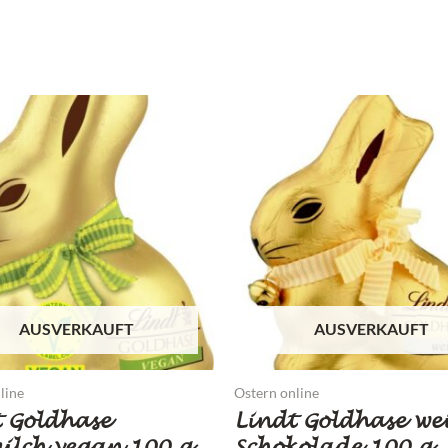
AUSVERKAUFT
AUSVERKAUFT
line
Ostern online
t Goldhase
Lindt Goldhase we
ilch vegan 100 g
Schokolade 100 g