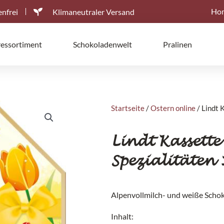
Ho
nfrei
Klimaneutraler Versand
ressortiment
Schokoladenwelt
Pralinen
Startseite
/
Ostern online
/ Lindt 
Lindt Kassette
Spezialitäten 
Alpenvollmilch- und weiße Scho
Inhalt: