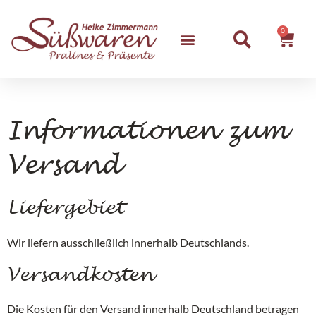
Zum
Inhalt
0
Ware
springen
Informationen zum
Versand
Liefergebiet
Wir liefern ausschließlich innerhalb Deutschlands.
Versandkosten
Die Kosten für den Versand innerhalb Deutschland betragen