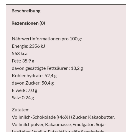
100
Beschreibung
g
Rezensionen (0)
Menge
Nährwertinformationen pro 100 g:
Energie: 2356 kJ
563 kcal
Fett: 35,9 g
davon gesättigte Fettsäuren: 18,2 g
Kohlenhydrate: 52,4 g
davon Zucker: 50,4 g
Eiweiß: 7,0 g
Salz: 0,24 g
Zutaten:
Vollmilch-Schokolade [(46%) (Zucker, Kakaobutter,
Vollmilchpulver, Kakaomasse, Emulgator: Soja-
Lecithine, Vanille-Extrakt)]; weiße Schokolade