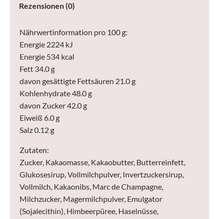
Rezensionen (0)
Nährwertinformation pro 100 g:
Energie 2224 kJ
Energie 534 kcal
Fett 34.0 g
davon gesättigte Fettsäuren 21.0 g
Kohlenhydrate 48.0 g
davon Zucker 42.0 g
Eiweiß 6.0 g
Salz 0.12 g
Zutaten:
Zucker, Kakaomasse, Kakaobutter, Butterreinfett,
Glukosesirup, Vollmilchpulver, Invertzuckersirup,
Vollmilch, Kakaonibs, Marc de Champagne,
Milchzucker, Magermilchpulver, Emulgator
(Sojalecithin), Himbeerpüree, Haselnüsse,