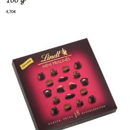
100 g
4,70
€