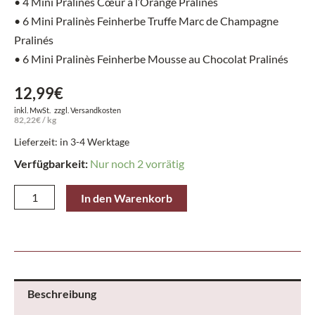
• 4 Mini Pralinès Cœur à l’Orange Pralinés
• 6 Mini Pralinès Feinherbe Truffe Marc de Champagne
Pralinés
• 6 Mini Pralinès Feinherbe Mousse au Chocolat Pralinés
12,99
€
inkl. MwSt.
zzgl.
Versandkosten
82,22
€
/
kg
Lieferzeit: in 3-4 Werktage
Verfügbarkeit:
Nur noch 2 vorrätig
Lindt
In den Warenkorb
Mini
Praline
Noir
163
g
Beschreibung
Menge