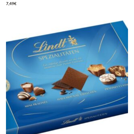
7,49
€