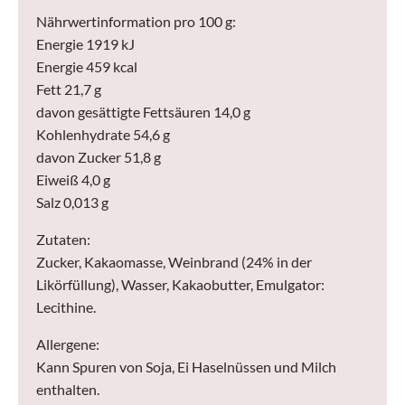
Nährwertinformation pro 100 g:
Energie 1919 kJ
Energie 459 kcal
Fett 21,7 g
davon gesättigte Fettsäuren 14,0 g
Kohlenhydrate 54,6 g
davon Zucker 51,8 g
Eiweiß 4,0 g
Salz 0,013 g
Zutaten:
Zucker, Kakaomasse, Weinbrand (24% in der
Likörfüllung), Wasser, Kakaobutter, Emulgator:
Lecithine.
Allergene:
Kann Spuren von Soja, Ei Haselnüssen und Milch
enthalten.