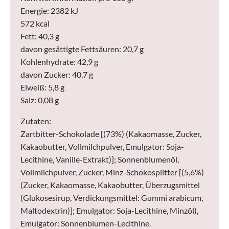
Energie: 2382 kJ
572 kcal
Fett: 40,3 g
davon gesättigte Fettsäuren: 20,7 g
Kohlenhydrate: 42,9 g
davon Zucker: 40,7 g
Eiweiß: 5,8 g
Salz: 0,08 g
Zutaten:
Zartbitter-Schokolade [(73%) (Kakaomasse, Zucker,
Kakaobutter, Vollmilchpulver, Emulgator: Soja-
Lecithine, Vanille-Extrakt)]; Sonnenblumenöl,
Vollmilchpulver, Zucker, Minz-Schokosplitter [(5,6%)
(Zucker, Kakaomasse, Kakaobutter, Überzugsmittel
(Glukosesirup, Verdickungsmittel: Gummi arabicum,
Maltodextrin)]; Emulgator: Soja-Lecithine, Minzöl),
Emulgator: Sonnenblumen-Lecithine.