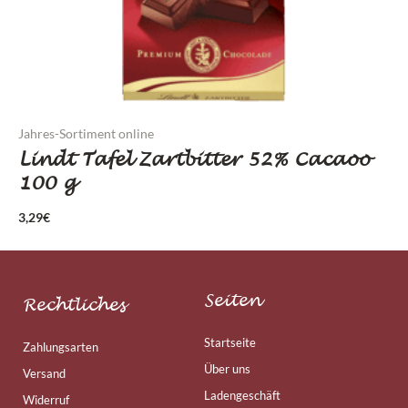
Jahres-Sortiment online
Lindt Tafel Zartbitter 52% Cacaoo
100 g
3,29
€
Seiten
Rechtliches
Startseite
Zahlungsarten
Über uns
Versand
Ladengeschäft
Widerruf