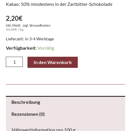
Kakao: 50% mindestens in der Zartbitter-Schokolade
2,20
€
inkl. MwSt.
zzgl.
Versandkosten
44,00
€
/
kg
Lieferzeit: in 3-4 Werktage
Verfügbarkeit:
Vorrätig
Niederegger
In den Warenkorb
Stick
Männersache
Zartbitter
Mint
Flash
Beschreibung
50
Rezensionen (0)
g
Menge
Nährwertinformation pro 100 g: