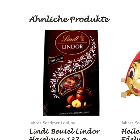
Ähnliche Produkte
Jahres-Sortiment online
Jahres-So
Lindt Beutel Lindor
Heil
Haselnuss 137 g
Edelv