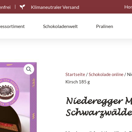
Ho
nfrei
Klimaneutraler Versand
ressortiment
Schokoladenwelt
Pralinen
Startseite
/
Schokolade online
/ Ni
Kirsch 185 g
Niederegger M
Schwarzwälder