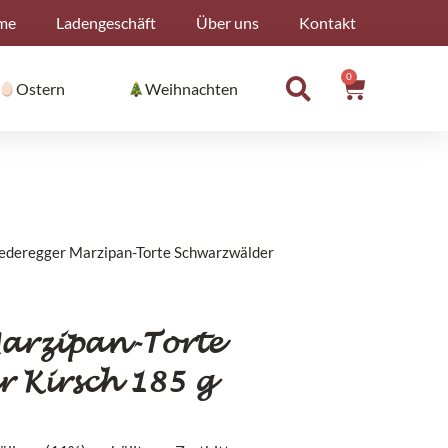
me
Ladengeschäft
Über uns
Kontakt
0
Warenko
Ostern
Weihnachten
ederegger Marzipan-Torte Schwarzwälder
arzipan-Torte
 Kirsch 185 g