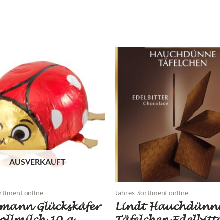
AUSVERKAUFT
rtiment online
Jahres-Sortiment online
emann Glückskäfer
Lindt Hauchdünn
ollmilch 10 g
Täfelchen Edelbitt