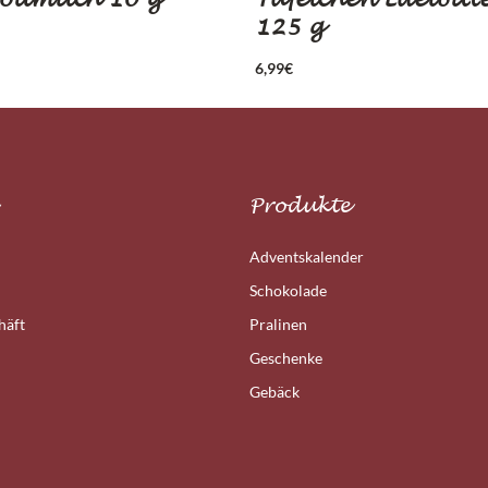
125 g
6,99
€
Produkte
Adventskalender
Schokolade
häft
Pralinen
Geschenke
Gebäck