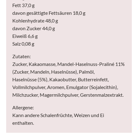
Fett 37,0 g
davon gesättigte Fettsäuren 18,0 g
Kohlenhydrate 48,0 g
davon Zucker 44,0 g
Eiweiß 6,6 g
Salz 0,08 g
Zutaten:
Zucker, Kakaomasse, Mandel-Haselnuss-Praliné 11%
(Zucker, Mandeln, Haselnüsse), Palmöl,
Haselnüsse (5%), Kakaobutter, Butterreinfett,
Vollmilchpulver, Aromen, Emulgator (Sojalecithin),
Milchzucker, Magermilchpulver, Gerstenmalzextrakt.
Allergene:
Kann andere Schalenfrüchte, Weizen und Ei
enthalten.