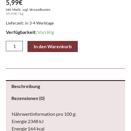
5,99
€
inkl. MwSt.
zzgl.
Versandkosten
39,93
€
/
kg
Lieferzeit: in 3-4 Werktage
Verfügbarkeit:
Vorrätig
Lindt
In den Warenkorb
Tafel
Creation
Feinherb
Haselnuss
de
Beschreibung
Luxe
Rezensionen (0)
100
g
Nährwertinformation pro 100 g:
Menge
Energie 2348 kJ
Energie 564 kcal