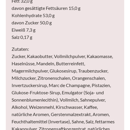
Fett 32,0 g
davon gesättigte Fettsäuren 15,0 g
Kohlenhydrate 53,0 g
davon Zucker 50,0 g
Eiweiß 7,3 g
Salz 0,17 g
Zutaten:
Zucker, Kakaobutter, Vollmilchpulver, Kakaomasse,
Haselnüsse, Mandeln, Butterreinfett,
Magermilchpulver, Glukosesirup, Traubenzucker,
Milchzucker, Zitronenschalen, Orangenschalen,
Invertzuckersirup, Marc de Champagne, Pistazien,
Glukose-Fruktose-Sirup, Emulgator (Soja- und
Sonnenblumenlecithin), Vollmilch, Sahnepulver,
Alkohol, Weizenmehl, Kirschwasser, Kaffee,
natürliche Aromen, Gerstenmalzextrakt, Aromen,
Feuchthaltemittel (Invertase), Sahne, Salz, fettarmes
Kakaopulver, Zitronensaftkonzentrat, natürliches