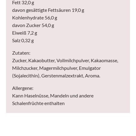
Fett 32,0 g
davon gesättigte Fettsäuren 19,0 g
Kohlenhydrate 56,0 g
davon Zucker 54,0 g
Eiweiß 7,2 g
Salz 0,32 g
Zutaten:
Zucker, Kakaobutter, Vollmilchpulver, Kakaomasse,
Milchzucker, Magermilchpulver, Emulgator
(Sojalecithin), Gerstenmalzextrakt, Aroma.
Allergene:
Kann Haselnüsse, Mandeln und andere
Schalenfrüchte enthalten