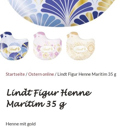
Startseite
/
Ostern online
/ Lindt Figur Henne Maritim 35 g
Lindt Figur Henne
Maritim 35 g
Henne mit gold