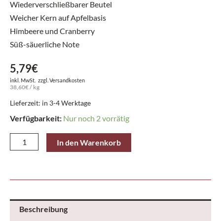
Wiederverschließbarer Beutel
Weicher Kern auf Apfelbasis
Himbeere und Cranberry
Süß-säuerliche Note
5,79
€
inkl. MwSt.
zzgl.
Versandkosten
38,60
€
/
kg
Lieferzeit: in 3-4 Werktage
Verfügbarkeit:
Nur noch 2 vorrätig
Lindt
In den Warenkorb
Beutel
Sensation
Himbeere
Cranberry
150
Beschreibung
g