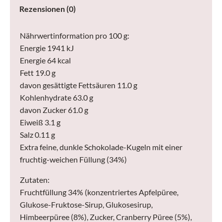
Rezensionen (0)
Menge
Nährwertinformation pro 100 g:
Energie 1941 kJ
Energie 64 kcal
Fett 19.0 g
davon gesättigte Fettsäuren 11.0 g
Kohlenhydrate 63.0 g
davon Zucker 61.0 g
Eiweiß 3.1 g
Salz 0.11 g
Extra feine, dunkle Schokolade-Kugeln mit einer
fruchtig-weichen Füllung (34%)
Zutaten:
Fruchtfüllung 34% (konzentriertes Apfelpüree,
Glukose-Fruktose-Sirup, Glukosesirup,
Himbeerpüree (8%), Zucker, Cranberry Püree (5%),