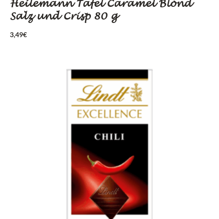
Heilemann Tafel Caramel Blond
Salz und Crisp 80 g
3,49
€