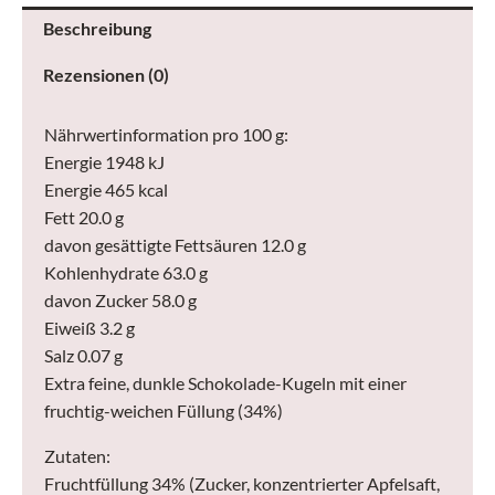
150
Beschreibung
g
Rezensionen (0)
Menge
Nährwertinformation pro 100 g:
Energie 1948 kJ
Energie 465 kcal
Fett 20.0 g
davon gesättigte Fettsäuren 12.0 g
Kohlenhydrate 63.0 g
davon Zucker 58.0 g
Eiweiß 3.2 g
Salz 0.07 g
Extra feine, dunkle Schokolade-Kugeln mit einer
fruchtig-weichen Füllung (34%)
Zutaten:
Fruchtfüllung 34% (Zucker, konzentrierter Apfelsaft,