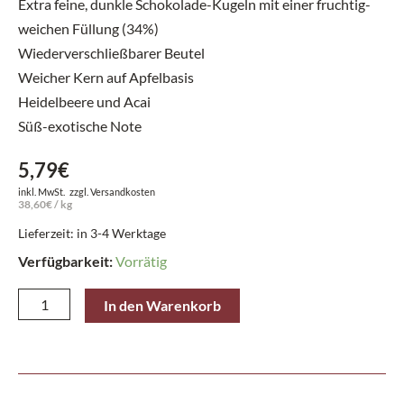
Extra feine, dunkle Schokolade-Kugeln mit einer fruchtig-
weichen Füllung (34%)
Wiederverschließbarer Beutel
Weicher Kern auf Apfelbasis
Heidelbeere und Acai
Süß-exotische Note
5,79
€
inkl. MwSt.
zzgl.
Versandkosten
38,60
€
/
kg
Lieferzeit: in 3-4 Werktage
Verfügbarkeit:
Vorrätig
Lindt
In den Warenkorb
Beutel
Sensation
Heidelbeere
Acai