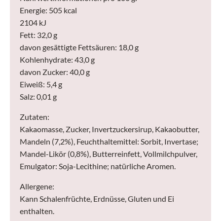
Energie: 505 kcal
2104 kJ
Fett: 32,0 g
davon gesättigte Fettsäuren: 18,0 g
Kohlenhydrate: 43,0 g
davon Zucker: 40,0 g
Eiweiß: 5,4 g
Salz: 0,01 g
Zutaten:
Kakaomasse, Zucker, Invertzuckersirup, Kakaobutter,
Mandeln (7,2%), Feuchthaltemittel: Sorbit, Invertase;
Mandel-Likör (0,8%), Butterreinfett, Vollmilchpulver,
Emulgator: Soja-Lecithine; natürliche Aromen.
Allergene:
Kann Schalenfrüchte, Erdnüsse, Gluten und Ei
enthalten.