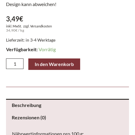
Design kann abweichen!
3,49
€
inkl. MwSt.
zzgl.
Versandkosten
34,90
€
/
kg
Lieferzeit: in 3-4 Werktage
Verfügbarkeit:
Vorrätig
Heilemann
In den Warenkorb
Tafel
Edelbitter
Marzipan
100
g
Beschreibung
Menge
Rezensionen (0)
Nährwertinformationen pro 100 g: