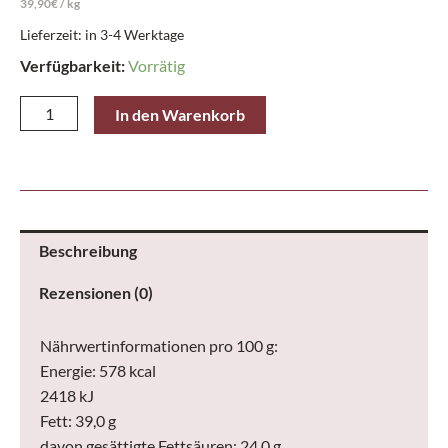
39,90
€
/
kg
Lieferzeit: in 3-4 Werktage
Verfügbarkeit:
Vorrätig
Heidel
In den Warenkorb
Tafel
3D
Schoko-
Grüße
Kids
Beschreibung
100
Rezensionen (0)
g
Menge
Nährwertinformationen pro 100 g:
Energie: 578 kcal
2418 kJ
Fett: 39,0 g
davon gesättigte Fettsäuren: 24,0 g