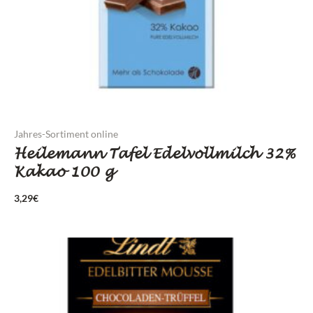
Jahres-Sortiment online
Heilemann Tafel Edelvollmilch 32%
Kakao 100 g
3,29
€