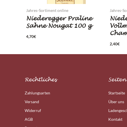
Jahres-Sortiment online
Jahres-So
Niederegger Praline
Niede
Sahne Nougat 100 g
Vollm
Cham
4,70
€
2,40
€
Rechtliches
Seiten
Zahlungsarten
Startseite
Versand
Über uns
Widerruf
Ladengesc
AGB
Kontakt