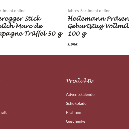
rtiment online
Jahres-Sortiment online
regger Stick
Heilemann Präsen
ilch Marc de
Geburtstag Vollmil
pagne Trüffel 50 g
100 g
6,99
€
Produkte
Adventskalender
Schokolade
häft
Pralinen
Geschenke