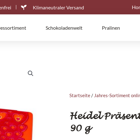
Ho
nfrei
Klimaneutraler Versand
ressortiment
Schokoladenwelt
Pralinen
Startseite
/
Jahres-Sortiment onli
Heidel Präsen
90 g