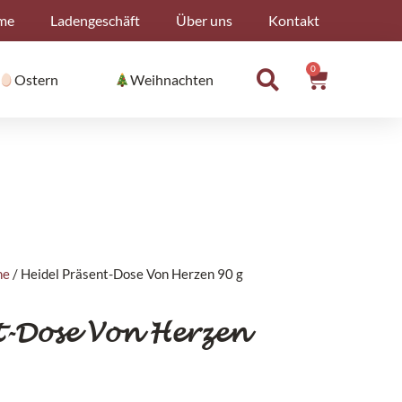
me
Ladengeschäft
Über uns
Kontakt
0
Warenko
Ostern
Weihnachten
ne
/ Heidel Präsent-Dose Von Herzen 90 g
t-Dose Von Herzen