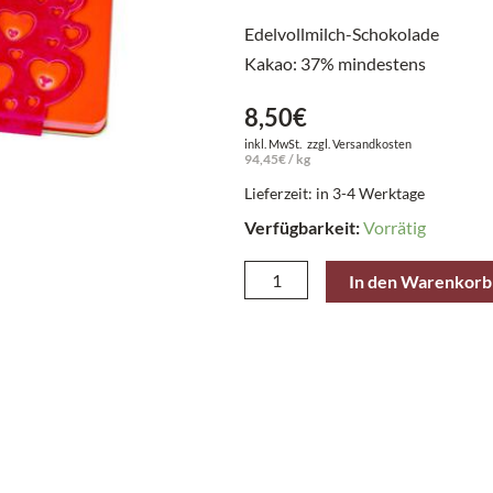
Edelvollmilch-Schokolade
Kakao: 37% mindestens
8,50
€
inkl. MwSt.
zzgl.
Versandkosten
94,45
€
/
kg
Lieferzeit: in 3-4 Werktage
Verfügbarkeit:
Vorrätig
Heidel
In den Warenkorb
Präsent-
Dose
Von
Herzen
90
g
Menge