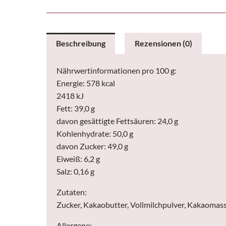
Beschreibung
Rezensionen (0)
Nährwertinformationen pro 100 g:
Energie: 578 kcal
2418 kJ
Fett: 39,0 g
davon gesättigte Fettsäuren: 24,0 g
Kohlenhydrate: 50,0 g
davon Zucker: 49,0 g
Eiweiß: 6,2 g
Salz: 0,16 g
Zutaten:
Zucker, Kakaobutter, Vollmilchpulver, Kakaomasse
Allergene: