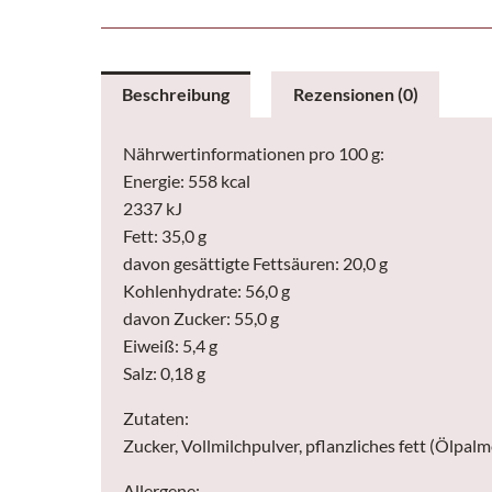
Beschreibung
Rezensionen (0)
Nährwertinformationen pro 100 g:
Energie: 558 kcal
2337 kJ
Fett: 35,0 g
davon gesättigte Fettsäuren: 20,0 g
Kohlenhydrate: 56,0 g
davon Zucker: 55,0 g
Eiweiß: 5,4 g
Salz: 0,18 g
Zutaten:
Zucker, Vollmilchpulver, pflanzliches fett (Ölpa
Allergene: