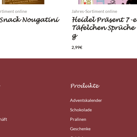
rtiment online
Jahres-Sortiment online
 Snack Nougatini
Heidel Präsent 7-e
Täfelchen Sprüche 
g
2,99
€
Produkte
Adventskalender
Schokolade
häft
Pralinen
Geschenke