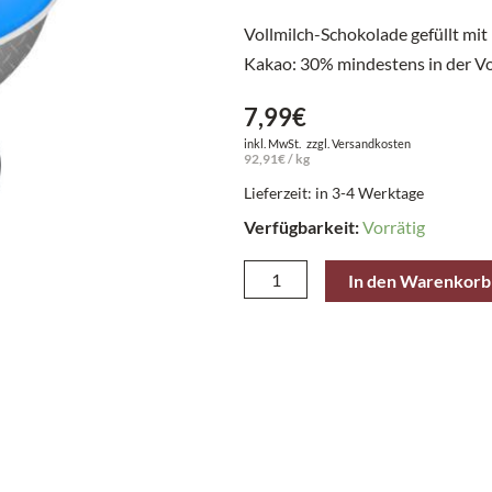
Vollmilch-Schokolade gefüllt mit
Kakao: 30% mindestens in der V
7,99
€
inkl. MwSt.
zzgl.
Versandkosten
92,91
€
/
kg
Lieferzeit: in 3-4 Werktage
Verfügbarkeit:
Vorrätig
Heidel
In den Warenkorb
Präsent-
Dose
Grillmeister
86
g
Menge