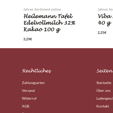
Jahres-Sortiment online
Jahres-So
Heilemann Tafel
Viba
Edelvollmilch 32%
40 g
Kakao 100 g
2,25
€
3,29
€
Rechtliches
Seiten
Zahlungsarten
Startseite
Versand
Über uns
Widerruf
Ladengesc
AGB
Kontakt