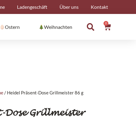
me
Ladengeschäft
Über uns
Kontakt
0
Warenko
Ostern
Weihnachten
ne
/ Heidel Präsent-Dose Grillmeister 86 g
-Dose Grillmeister