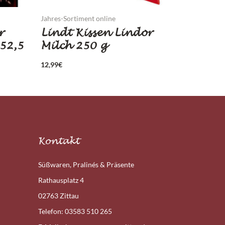
Jahres-Sortiment online
r
Lindt Kissen Lindor
52,5
Milch 250 g
12,99
€
Kontakt
Süßwaren, Pralinés & Präsente
Rathausplatz 4
02763 Zittau
Telefon: 03583 510 265