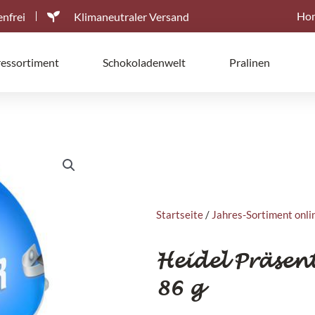
Ho
nfrei
Klimaneutraler Versand
ressortiment
Schokoladenwelt
Pralinen
Startseite
/
Jahres-Sortiment onli
Heidel Präsent
86 g