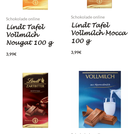
Schokolade online
Schokolade online
Lindt Tafel
Lindt Tafel
Vollmilch Mocca
Vollmilch
100 g
Nougat 100 g
3,99
€
3,99
€