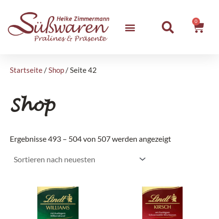
Zum
Inhalt
0
Ware
springen
Startseite
/
Shop
/ Seite 42
Shop
Nach
neuesten
Ergebnisse 493 – 504 von 507 werden angezeigt
sortiert