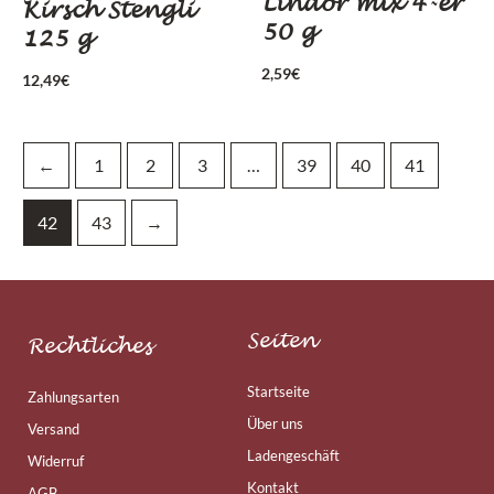
Lindor mix 4-er
Kirsch Stengli
50 g
125 g
2,59
€
12,49
€
←
1
2
3
…
39
40
41
42
43
→
Seiten
Rechtliches
Startseite
Zahlungsarten
Über uns
Versand
Ladengeschäft
Widerruf
Kontakt
AGB