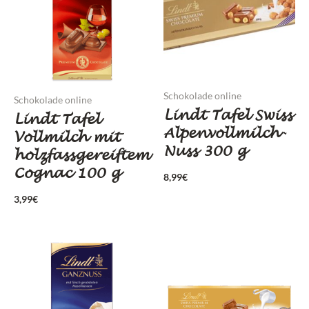
Schokolade online
Schokolade online
Lindt Tafel Swiss
Lindt Tafel
Alpenvollmilch-
Vollmilch mit
Nuss 300 g
holzfassgereiftem
Cognac 100 g
8,99
€
3,99
€